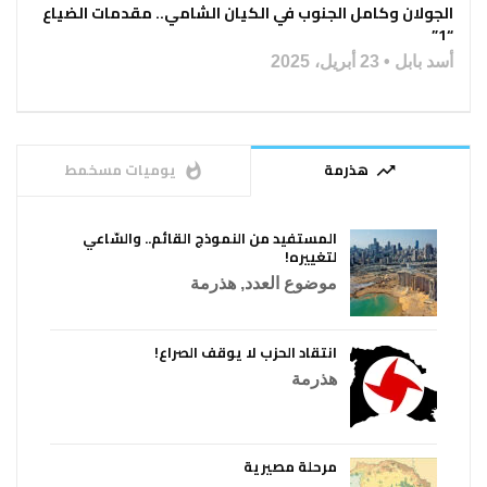
الجولان وكامل الجنوب في الكيان الشامي.. مقدمات الضياع
“1”
أسد بابل
23 أبريل، 2025
هذرمة
يوميات مسخمط
whatshot
trending_up
المستفيد من النموذج القائم.. والسّاعي
لتغييره!
موضوع العدد
,
هذرمة
انتقاد الحزب لا يوقف الصراع!
هذرمة
مرحلة مصيرية