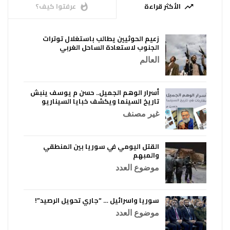
الأكثر قراءة
عرفتوا كيف؟
whatshot
trending_up
زعيم الحوثيين يطالب باستغلال توترات
الجنوب لاستعادة الساحل الغربي
العالم
أسرار الوهم الجميل.. حسن م يوسف ينبش
تاريخ السينما ويكشف خبايا السيناريو
غير مصنف
القتل اليومي في سوريا بين المنطقي
والمبهم
موضوع العدد
سوريا واسرائيل … “جاري تحويل الرصيد”!
موضوع العدد