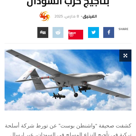
بتأجيج حرب السودان
الفينيق
8 مارس، 2025
SHARE
Save
كشفت صحيفة “واشنطن بوست” عن تورط شركة أسلحة
تركية في تأجيج النزاع المسلح في السودان، عبر إرسال