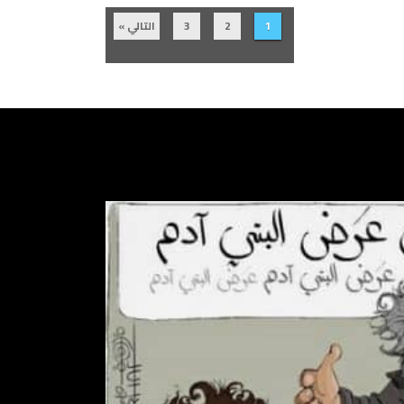
1
2
3
التالي »