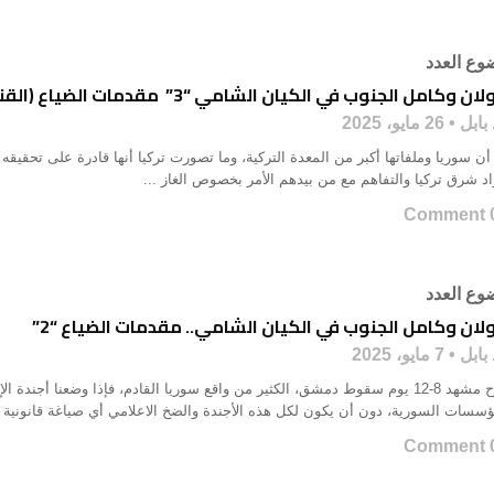
وع العدد
ان وكامل الجنوب في الكيان الشامي “3” مقدمات الضياع (القنيطرة)
بابل
26 مايو، 2025
أن سوريا وملفاتها أكبر من المعدة التركية، وما تصورت تركيا أنها قادرة على تحقيقه
اد شرق تركيا والتفاهم مع من بيدهم الأمر بخصوص الغاز ...
0 Co
وع العدد
لان وكامل الجنوب في الكيان الشامي.. مقدمات الضياع “2”
بابل
7 مايو، 2025
يشرح مشهد 8-12 يوم سقوط دمشق، الكثير من واقع سوريا القادم، فإذا وضعنا أج
ؤسسات السورية، دون أن يكون لكل هذه الأجندة والضخ الاعلامي أي صياغة قانونية .
0 Co