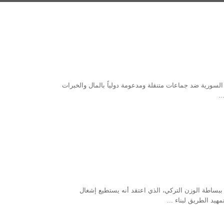
السورية ضد جماعات متنقلة ومدعومة دولياً بالمال والخبرات
ياسي. واكتسبت، ببساطة الوزن التركي، الذي اعتقد أنه يستطيع إشغال
هيد الطريق لبناء ...