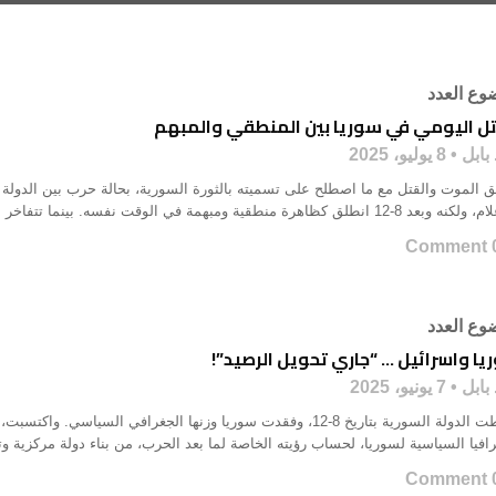
وع العدد
تل اليومي في سوريا بين المنطقي والمبهم
بابل
8 يوليو، 2025
ق الموت والقتل مع ما اصطلح على تسميته بالثورة السورية، بحالة حرب بين الدولة 
عد 8-12 انطلق كظاهرة منطقية ومبهمة في الوقت نفسه. بينما تتفاخر ...
0 Co
وع العدد
ا واسرائيل … “جاري تحويل الرصيد”!
بابل
7 يونيو، 2025
سقطت الدولة السورية بتاريخ 8-12، وفقدت سوريا وزنها الجغرافي الس
افيا السياسية لسوريا، لحساب رؤيته الخاصة لما بعد الحرب، من بناء دولة مركزية وتم
0 Co