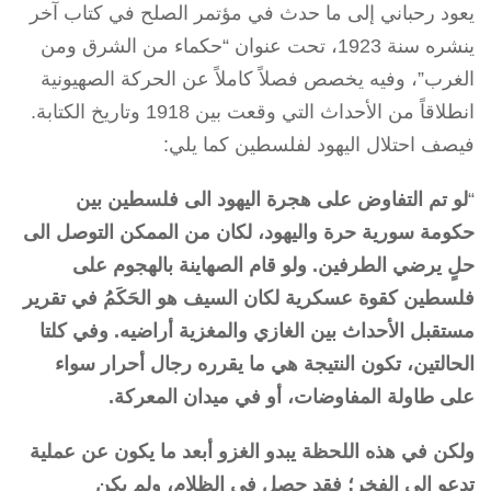
يعود رحباني إلى ما حدث في مؤتمر الصلح في كتاب آخر
ينشره سنة 1923، تحت عنوان “حكماء من الشرق ومن
الغرب”، وفيه يخصص فصلاً كاملاً عن الحركة الصهيونية
انطلاقاً من الأحداث التي وقعت بين 1918 وتاريخ الكتابة.
فيصف احتلال اليهود لفلسطين كما يلي:
“
لو تم التفاوض على هجرة اليهود الى فلسطين بين
حكومة سورية حرة واليهود، لكان من الممكن التوصل الى
حلٍ يرضي الطرفين. ولو قام الصهاينة بالهجوم على
فلسطين كقوة عسكرية لكان السيف هو الحَكَمُ في تقرير
مستقبل الأحداث بين الغازي والمغزية أراضيه. وفي كلتا
الحالتين، تكون النتيجة هي ما يقرره رجال أحرار سواء
على طاولة المفاوضات، أو في ميدان المعركة.
ولكن في هذه اللحظة يبدو الغزو أبعد ما يكون عن عملية
تدعو الى الفخر؛ فقد حصل في الظلام، ولم يكن