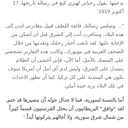
بدعمها. يقول رحباني لهنري كنغ في رسالة تاريخها، 17
أكتوبر 1919:
“… وصلتني رسالتك فائقة اللطف قبيل مغادرتي لندن إلى
هذه البلاد، وسافرت أنت إلى الشرق قبل أن أتمكن من
الإجابة عليها. لقد تابعت أخبار رحلتك وتقدمها من خلال
الصحف العربية في نيويورك، وكانت هذه التقارير تشجعني
على التمسك بالأمل. أما الآن، فإني أخشى أن الظلام
ينسدل على الشرق، وليس لدي أي أمل أن أمريكا سوف
تكون هي المنتدبة على كل تركيا. كما أن تطور الاحداث
في تلك البلاد يزيد خيبة أملي.
أما بالنسبة لسورية، فما لا جدال حوله أن مصيرها قد ختم.
لقد “وافق” البريطانيون أن يحتل الفرنسيون قسماً كبيراً
من شمال شرق سورية، ولا أخالهم يتركونها أبداً.
“