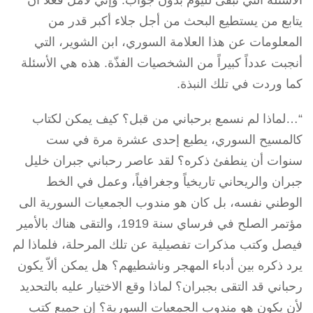
الأسئلة التي تبقى لليوم بدون جواب. وإني لآمل فعلا أن
يتابع من يستطيع البحث من أجل جلاء أكبر قدر من
المعلومات عن هذا العلامة السوري، ابن الشوير، التي
أنجبت عدداً كبيراً من الشخصيات الفذّة. هذه هي الأسئلة
كما وردت في تلك النبذة.
“…لماذا لم نسمع برحباني من قبل؟ كيف يمكن لكتاب
كالمسيح السوري، يطبع إحدى عشرة مرة في ست
سنوات أن ينطفئ ذكره؟ لقد عاصر رحباني جبران خليل
جبران والريحاني تاريخياً وجغرافياً، وعمل في الخط
الوطني نفسه، بل كان هو مندوب الجمعيات السورية الى
مؤتمر الصلح في فرساي سنة 1919، والتقى هناك بالأمير
فيصل وكتب مذكرات تفصيلية عن تلك المرحلة، فلماذا لم
يرد ذكره بين أدباء المهجر وناشطيهم؟ هل يمكن ألاّ يكون
رحباني قد التقى بجبران؟ لماذا وقع الاختيار عليه بالتحديد
لأن يكون هو مندوب الجمعيات السورية؟ إن جميع كتب