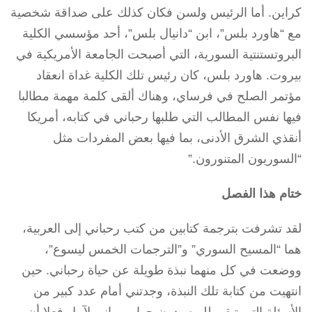
كراين. أما الرئيس ولسن فكان كذلك على صداقة شخصية
مع “هاورد بلس”، ابن “دانيال بلس”، أحد مؤسسي الكلية
البروتستنتية السورية، التي أصبحت الجامعة الأمريكية في
بيروت. هاورد بلس، كان رئيس تلك الكلية غداة انعقاد
مؤتمر الصلح في فرساي، وهناك ألقى كلمة مهمة مطالبا
فيها نفس المطالب التي طلبها رحباني في كتابه، أمريكا
أنقذي الشرق الأدنى، بما فيها بعض المفردات مثل
“السوريون المتنورون.”
ختام هذا الفصل
لقد تشرفت بترجمة كتابين من كتب رحباني إلى العربية،
هما “المسيح السوري” و”الترجمات الخمس ليسوع”،
ووضعت في كل منهما نبذة طويلة عن حياة رحباني. حين
انتهيت من كتابة تلك النبذة، وجدتني أمام عدد كبير من