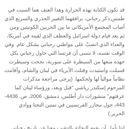
قد تكون الكتابة بهذه الحرارة وهذا العنف هما السبب في
طمس ذكر رحباني، يرافقهما التغيير الجذري والسريع الذي
أصاب المجتمع الأمريكاني ما بين الحربين الكونيتين ومن
ثم بعد قيام دولة اسرائيل والعطف الذي لقيته في أمريكا،
والعداء الذي انصبّ على مواطني رحباني بشكل عام. وفي
الوقت نفسه، لا ننسى أن فرنسا التي حاول رحباني بكل
جهده منعها من السيطرة على سورية، نجحت وسيطرت
قسمّت واستبدت وقتلت الأبرياء في لبنان والشام، وأقامت
نظاماً موالياً لها ولحكمها. (يرجى مراجعة مذكرات
المرحوم إسكندر رياشي “قبل وبعد، ورؤساء لبنان كما
عرفتهم” منشورات دار أطلس، دمشق، 2006، ص. 4436-
443، حول مجازر الفرنسيين في تمنين التحتا ووادي
الحرير.)
إننا نأمل أن يقوم البحاثة بالتنقيب معنا عن تاريخ رحباني