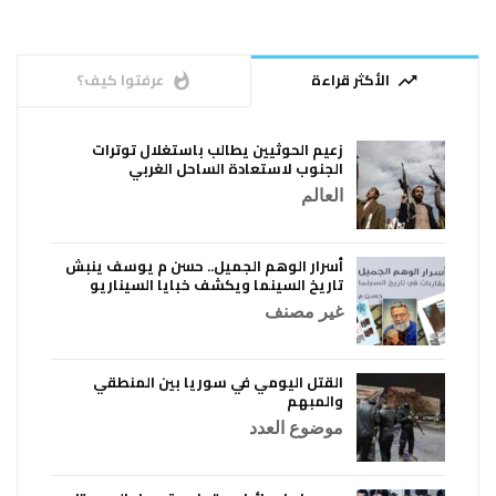
الأكثر قراءة
عرفتوا كيف؟
whatshot
trending_up
زعيم الحوثيين يطالب باستغلال توترات
الجنوب لاستعادة الساحل الغربي
العالم
أسرار الوهم الجميل.. حسن م يوسف ينبش
تاريخ السينما ويكشف خبايا السيناريو
غير مصنف
القتل اليومي في سوريا بين المنطقي
والمبهم
موضوع العدد