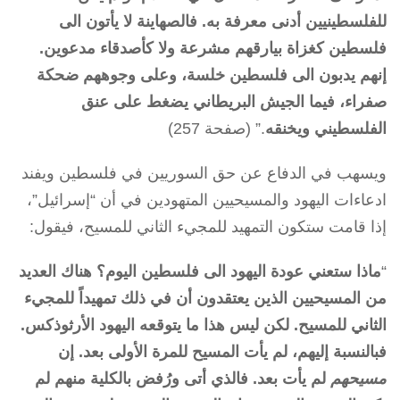
للفلسطينيين أدنى معرفة به. فالصهاينة لا يأتون الى
فلسطين كغزاة بيارقهم مشرعة ولا كأصدقاء مدعوين.
إنهم يدبون الى فلسطين خلسة، وعلى وجوههم ضحكة
صفراء، فيما الجيش البريطاني يضغط على عنق
الفلسطيني ويخنقه
.” (صفحة 257)
ويسهب في الدفاع عن حق السوريين في فلسطين ويفند
ادعاءات اليهود والمسيحيين المتهودين في أن “إسرائيل”،
إذا قامت ستكون التمهيد للمجيء الثاني للمسيح، فيقول:
“
ماذا ستعني عودة اليهود الى فلسطين اليوم؟ هناك العديد
من المسيحيين الذين يعتقدون أن في ذلك تمهيداً للمجيء
الثاني للمسيح. لكن ليس هذا ما يتوقعه اليهود الأرثوذكس.
فبالنسبة إليهم، لم يأت
المسيح للمرة الأولى بعد. إن
مسيحهم
لم يأت بعد. فالذي أتى ورُفض بالكلية منهم لم