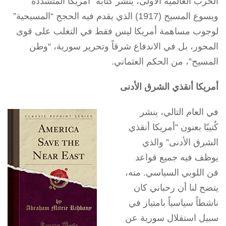
الحرب العالمية الأولى، ينشر كتابه “أمريكا المتشددة
ويسوع المسيح (1917) الذي يقدم فيه الحجج “المسيحية”
لوجوب مساهمة أمريكا ليس فقط في التغلب على قوى
المحور، بل في الاندفاع شرقاً وتحرير سورية، “وطن
المسيح”، من الحكم العثماني.
أمريكا أنقذي الشرق الأدنى
في العام التالي، ينشر
كُتيبًا بعنون “أمريكا أنقذي
الشرق الأدنى” والذي
يوظف فيه جميع قواعد
فن اللوبي السياسي. منه،
يتضح لنا أن رحباني كان
ناشطاً سياسياً بامتياز في
سبيل استقلال سورية عن