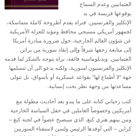
العثمانيين وعدم السماح
بوقوعها فريسة في يد
الإنكليز والفرنسيين. فنراه يقدم أطروحة كاملة متماسكة،
لجمهور أمريكي مسيحي محافظ ومؤيد للعزلة الأمريكية
عن شؤون العالم الخارجية، حول ضرورة مبادرة أمريكا
إلى متابعة زحفها شرقاً وإلى إنقاذ سورية من براثن
العثمانيين. وبدبلوماسية فائقة، نراه يتوجه بالشكر لما قدمه
الإنكليز والفرنسيون لسورية، ولكنه يدعو الى أن تتسلمها
جهة “لا أطماع لها” بقواعد عسكرية أو بأسواق، بل تتولى
مساعدتها من وجهة نظر بحت إنسانية.
كتب رحباني كتابه على ما يبدو بعد أحاديث مطولة مع
أمريكيين وخصوصاً العاملين في حقل السياسة الخارجية
ومن بينهم هنري كنغ، الذي سيصبح عضواً في لجنة كنغ –
كراين – التي أوفدها الرئيس ولسن لاستفتاء السوريين