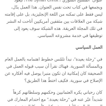
عنوان “المسيح السوري”، The Syrian Christ، ليعود
ويجمعها في كتاب تحت نفس العنوان. هذا العمل يدّل،
ليس فقط على تمكنه من اللغة الإنجليزية، بل على إقامته
شبكة من العلاقات بين مثقفين أمريكيين أتاحت له النشر
في تلك المجلة العريقة. هذه الشبكة سوف يعود إلى
توظيفها في خدمة مشروعه السياسي.
العمل السياسي
في “رحلة بعيدة”، نبدأ تلمّس خطوط اهتمامه بالعمل العام
وبالمسألة السورية. فهناك نقرأ أن سبب قبوله العمل في
الصحيفة كان إمكانية ان تكون منبرا يوصل فيه أفكاره عن
الإصلاح في سورية. فكيف اختطّ هذا الطريق؟
كان رحباني يكره العثمانيين وحكمهم وسلطانهم كرهاً
شديداً عبّر عنه في “رحلة بعيدة.” مع احتدام المعارك في