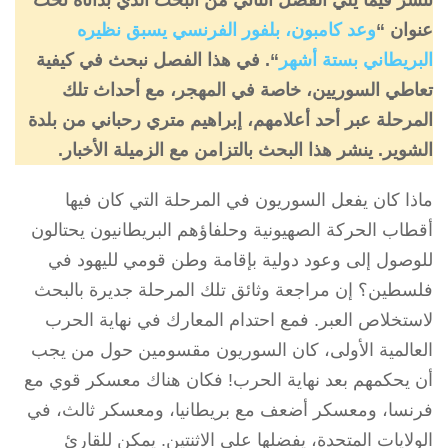
ننشر فيما يلي الفصل الثاني من البحث الذي بدأناه تحت
عنوان “
وعد كامبون، بلفور الفرنسي يسبق نظيره
البريطاني بستة أشهر
“. في هذا الفصل نبحث في كيفية
تعاطي السوريين، خاصة في المهجر، مع أحداث تلك
المرحلة عبر أحد أعلامهم، إبراهيم متري رحباني من بلدة
الشوير. ينشر هذا البحث بالتزامن مع الزميلة الأخبار.
ماذا كان يفعل السوريون في المرحلة التي كان فيها
أقطاب الحركة الصهيونية وحلفاؤهم البريطانيون يحتالون
للوصول إلى وعود دولية بإقامة وطن قومي لليهود في
فلسطين؟ إن مراجعة وثائق تلك المرحلة جديرة بالبحث
لاستخلاص العبر. فمع احتدام المعارك في نهاية الحرب
العالمية الأولى، كان السوريون مقسومين حول من يجب
أن يحكمهم بعد نهاية الحرب! فكان هناك معسكر قوي مع
فرنسا، ومعسكر أضعف مع بريطانيا، ومعسكر ثالث، في
الولايات المتحدة، يفضلها على الاثنتين. يمكن للقارئ