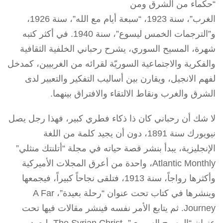
“حكماء من الشرق ومن
الغرب”، سنة 1923، “سبعة أيام مع الله”، سنة 1926،
و”الترجمات الخمس ليسوع”، سنة 1940. في أكثر كتبه
شهرة، المسيح السوري، يشرح رحباني الخلفية الثقافية
والفكرية والاجتماعية السوريّة لقرائه من الغربيين، كمدخل
لفهم الانجيل، ويقارن بين أساليب التفكير والتعبير لدى
الشرق والغرب ونقاط الالتقاء والافتراق بينهما.
لا شك أن رحباني كان ذا ذكاء فطري كبير، فهذا رجل يصل
نيويورك سنة 1891، دون أن يجيد كلمة من اللغة
الإنجليزية، يبدأ بنشر قصة حياته في مجلة “أتلنتك منثلي”
Atlantic Monthly، واحدة من أعرق المجلات الأميركية
وأكثرها رواجاً، سنة 1913، فتلقى نجاحاً كبيراً، فيجمعها
وينشرها في كتاب تحت عنوان “رحلة بعيدة”، A Far
Journey. ثم يتابع الأمر نفسه فينشر مقالات فيها تحت