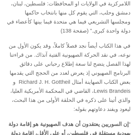
اللامركزية في الولايات او المحافظات: فلسطين، لبنان،
دمشق وحلب، التي يقوم كل منها بانتخاب حاكمها
ومجلسها التشريعي فيما هي متحدة فيما بينها كأعضاء في
دولة واحدة كبرى.” (صفحة 138)
في هذا الكتاب أيضاً نجد فصلاً كاملاً، وقد يكون الأول من
نوعه، في نقد الحركة الصهيونية الفتية آنذاك. من قراءتنا
لهذا الفصل يتضح لنا سعة إطلاع رحباني على دقائق
البرنامج الصهيوني إذ يعرض لعدد من الحجج التي يقدمها
بعض الكتاب الصهاينة أمثال Richard J. H. Gottheil و
Lewis Brandeis، القاضي في المحكمة الأمريكية العليا،
والذي أتينا على ذكره في الحلقة الأولى من هذا البحث،
ليعود ويفند دعاوتهم بقوله:
“
إن السوريين يعتقدون أن هدف الصهيونية هو إقامة دولة
يهودية مستقلة في فلسطين، أو على الأقل، إقامة دولة