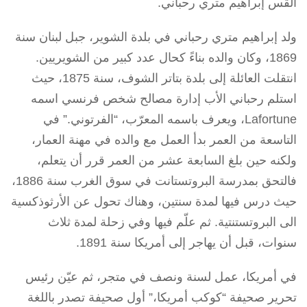
القس إبراهيم متري رحباني.
ولد إبراهيم متري رحباني في بلدة الشوير، جبل لبنان سنة
1869، وكان والده بناءً كحال عدد كبير من الشويريين.
انتقلت العائلة إلى بلدة بتاتر الشوف، سنة 1875، حيث
استلم رحباني الأب إدارة مصالح شخص فرنسي اسمه
Lafortune، ويعرف باسمه المعرّب، “الفرتوني.” في
التاسعة من العمر بدأ العمل مع والده في مهنة العمار،
ولكنه حين بلغ السابعة عشر من العمر قرر أن يتعلم،
فالتحق بمدرسة البروتستانت في سوق الغرب سنة 1886،
حيث درس فيها لمدة سنتين، وهناك تحول عن الأرثوذكسية
الى البروتستنتية. ثم علّم فيها وفي زحلة لمدة ثلاث
سنوات، قبل أن يهاجر إلى أمريكا سنة 1891.
في أمريكا، عمل لسنة ونصف في متجر، ثم عيّن رئيس
تحرير صحيفة “كوكب أمريكا،” أول صحيفة تصدر باللغة