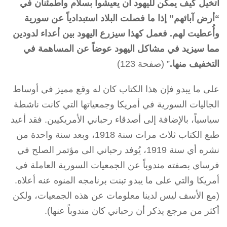
أتخيل كيف يمكن لليهود أن يعيشوا بسلام واطمئنان في
“أرض آبائهم” إذا ما فصلت البلاد استبدادياً عن سورية
وأُعطيت لهم. فعمل كهذا سيزرع اليهود بين أعداء لدودين
مما سيزيد في مشاكل اليهود عوضاً عن المساهمة في
التخفيف منها.
” (صفحة 123)
على ما يبدو فإن هذا الكتاب كان له وقع مميز في أوساط
الجاليات السورية في أمريكا وجمعياتها التي كانت ناشطة
سياسياً، بالإضافة إلى أصدقاء رحباني الأمريكيين. فقد أعيد
طبع الكتاب ثلاث مرات سنة 1918، وبعد سنة واحدة من
نشره أي سنة 1919، يُوفد رحباني الى مؤتمر الصلح في
فرساي بصفته مندوباً عن الجمعيات السورية العاملة في
أمريكا والتي على ما يبدو تبنت برنامجه المنوه عنه أعلاه.
(مع الأسف ليس لدينا معلومات عن هذه الجمعيات، ولكن
أكثر من مرجع يذكر أن رحباني كان مندوباً عنها).