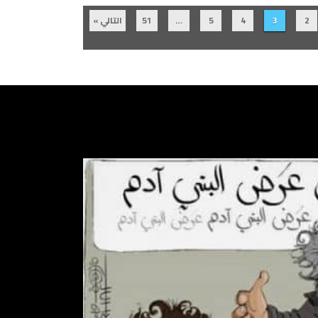
2
3
4
5
…
51
التالي »