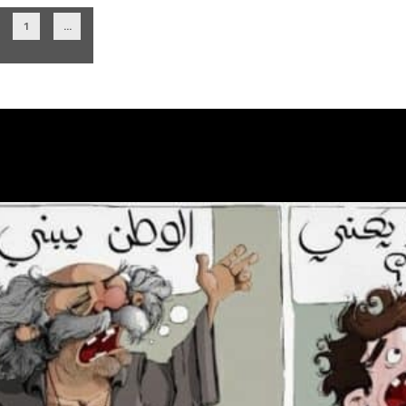
1
...