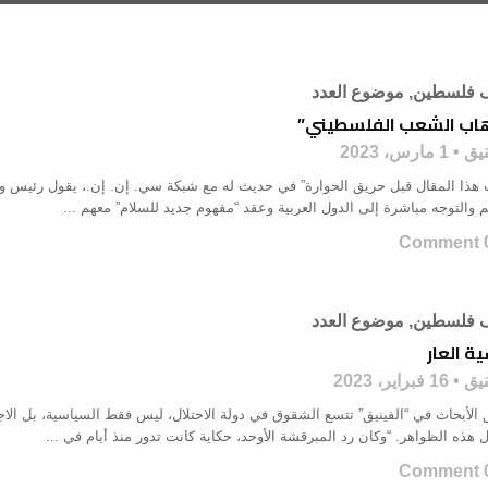
 فلسطين
,
موضوع العدد
هاب الشعب الفلسطيني”
نيق
1 مارس، 2023
 هذا المقال قبل حريق الحوارة” في حديث له مع شبكة سي. إن. إن.، يقول رئيس وزراء
 والتوجه مباشرة إلى الدول العربية وعقد “مفهوم جديد للسلام” معهم ...
0 Co
 فلسطين
,
موضوع العدد
ة العار
نيق
16 فبراير، 2023
الأبحاث في “الفينيق” تتسع الشقوق في دولة الاحتلال، ليس فقط السياسية، بل الاجتم
ل هذه الظواهر. “وكان رد المبرقشة الأوحد، حكاية كانت تدور منذ أيام في ...
0 Co