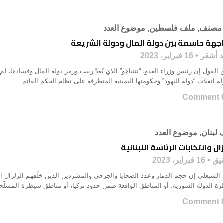
 مصنف
,
ملف فلسطين
,
موضوع العدد
جهة حاسمة بين دولة المال ودولة الشريعة
د أشقر
16 فبراير، 2023
القول إن رئيس وزراء العدو، “نتنياهو” الذي يُعدّ ربيب ورمز دولة المال وفسادها، لم 
ة انقلاب “دولة اليهود” وحكومتها اليمينية المتطرفة على نظام الحكم القائم ...
0 Co
لبنان
,
موضوع العدد
زال وانتخابات الرئاسة اللبنانية
نيق
16 فبراير، 2023
د السبعلي إن حجم الدمار وعدد الضحايا والجرحى والمشردين الذين خلّفهم الزلزا
ة الدولة السورية، أو المناطق الواقعة ضمن حدود تركيا، أو مناطق سيطرة المسلّحي
0 Co