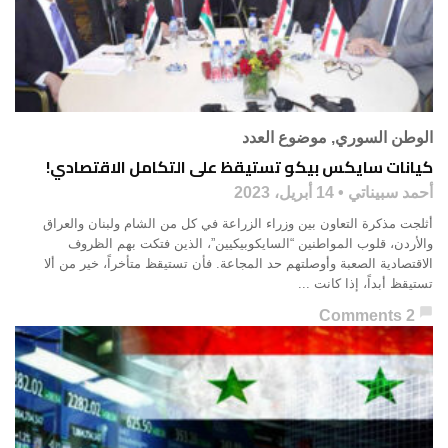
الوطن السوري
,
موضوع العدد
كيانات سايكس بيكو تستيقظ على التكامل الاقتصادي!
أحمد سبيناتي
14 أبريل، 2023
أثلجت مذكرة التعاون بين وزراء الزراعة في كل من الشام ولبنان والعراق
والأردن، قلوب المواطنين “السايكوبيكيين”، الذين فتكت بهم الظروف
الاقتصادية الصعبة وأوصلتهم حد المجاعة. فأن تستيقظ متأخراً، خير من ألا
تستيقظ أبداً، إذا كانت ...
chat_bubble
2 Comments