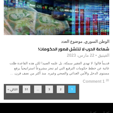
الوطن السوري
,
موضوع العدد
شماعة الحرب لا تنتشل قصور الحكومات!
الفينيق
22 مارس، 2023
قديماً قالوا: لا تهدي الفقير سمكة، بل علمه الصيد! لكن هذه القاعدة ظلت
غائبة عن خطط حكومات الترقيع التي لم تنجز مشروعاً استراتيجياً يرفع
مستوى الدخل والأمن الغذائي والصحي وغيره. منذ أكثر من نصف قرن، ...
chat_bubble
1 Comment
1
2
3
…
51
التالي »