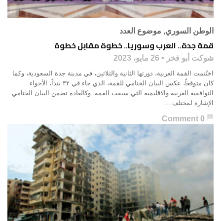
الوطن السوري
,
موضوع العدد
قمة جدة.. العرب وسوريا.. خطوة مقابل خطوة
شوكت أبو فخر
26 مايو، 2023
اختُتمت القمة العربية، دورتها الثانية والثلاثين، في مدينة جدة السعودية، وكما
كان متوقعاً، عكس البيان الختامي للقمة، الذي جاء في ٣٢ بنداً، الأجواء
التوافقية العربية والاقليمية التي سبقت القمة. وكالعادة تضمن البيان الختامي
الإشارة لمختلف ...
chat_bubble
0 Comment