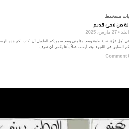
يات مسخمط
لة من لاجئ قديم
لبلد
27 مارس، 2025
ي أهل غزّة، تحية طيبة وبعد، يؤلمني وبعد صمودكم الطويل أن أكتب لكم هذه الرسالة.
م السابق في اللجوء. وقد أيقنت فعلاً بأننا يكفي أن نعرف ...
0 Co