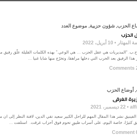
اع الحزب
,
شؤون حزبية
,
موضوع العدد
 الحزب
ة المهتار
10 أبريل، 2022
ح.ب. “المديريات هي عقل الحزب … هي الوعي.” بهذه الكلمات القليلة علّق رفيق 
هذا الرفيق بعد الحرب التي دخلها مراهقا، وتخرّج منها شابا غنيا ...
2 Co
,
أوضاع الحزب
يرة الغرقى
alf
22 ديسمبر، 2021
 الفينيق نشر هذا المقال المهم للراحل الكبير سعيد تقي الدين، لافتة النظر إلى 
ق كثيرًا، خاصة اليوم، على أسراب طيورٍ تحوم فوق أحزاب غرقت. استلفت ...
0 Co