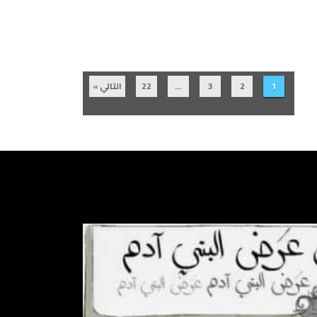
1
2
3
…
22
التالي »