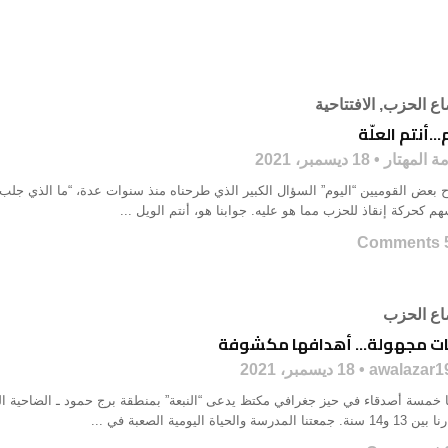
اع الحزب
,
الافتتاحية
…أنتم العلّة
ة المهتار
18 ديسمبر، 2021
 بعض القوميين “اليوم” السؤال الكبير الذي طرحناه منذ سنوات عدة، “ما الذي جلب عل
م كحركة إنقاذ للحزب مما هو عليه. جوابنا هو، أنتم الويل ...
5 Co
اع الحزب
نات مجهولة… أهدافها مكشوفة
awalazar1
18 ديسمبر، 2021
خمسة أصدقاء في حيز جغرافي مكتظ يدعى “النبعة” بمنطقة برج حمود ـ الضاحية ال
معتنا المدرسة والحياة اليومية الصعبة في ...