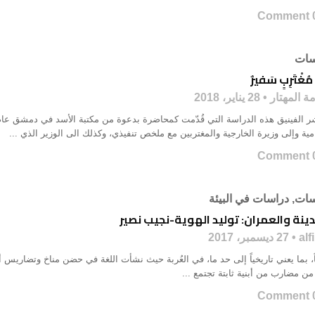
0 Co
سات
 مُغْتَرِبٍ سَفيرٌ
ة المهتار
28 يناير، 2018
ية وإلى وزيرة الخارجية والمغتربين مع ملخص تنفيذي، وكذلك الى الوزير الذي ...
0 Co
سات
,
دراسات في البيئة
ينة والعمران: توليد الهوية-نجيب نصير
alf
27 ديسمبر، 2017
ً، بما يعني تاريخياً إلى حد ما، في العُربة حيث نشأت اللغة في حضن مناخ وتضاريس أر
من مضارب من أبنية ثابتة تجتمع ...
0 Co