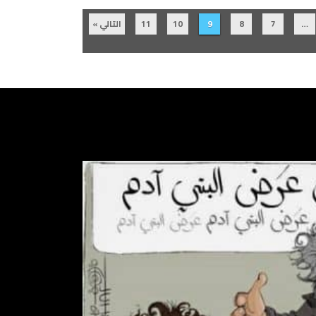
…
7
8
9
10
11
التالي »