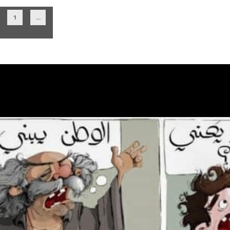
1
...