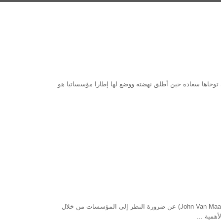
ي توخاها سعاده حين أطلق نهضته ووضع لها إطارا مؤسساتيا هو
مقدمة في محاضرة له بعنوان “التغيير المؤسسي“، يتكلم البروفسور جون فان مانن (John Van Maanan) عن ضرورة النظر إلى المؤسسات من خلال
همية ...