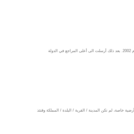
تنشر الفينيق هذه الدراسة التي قُدّمت كمحاضرة بدعوة من مكتبة الأسد في دمشق عام 2002. بعد ذلك أرسلت الى أعلى المراجع في الدولة
ضية خاصة، لم تكن المدينة / القرية / البلدة / المملكة وقتئذ