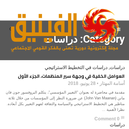
Category: دراسات
دراسات
,
دراسات في التخطيط الاستراتيجي
العوامل الخفية في وجهة سير المنظمات، الجزء الأول
أسامة المهتار
28 يونيو، 2018
مقدمة في محاضرة له بعنوان “التغيير المؤسسي“، يتكلم البروفسور جون فان
مانن (John Van Maanan) عن ضرورة النظر إلى المؤسسات من خلال ثلاثة
مناظير هي التخطيط الاستراتيجي والسياسة والثقافة لفهم التغيير بكل أبعاده.
نظرا لأهمية ...
chat_bubble
0 Comment
دراسات