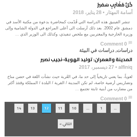
كُلُّ مُغْتَرِبٍ سَفيرٌ
أسامة المهتار
28 يناير، 2018
تنشر الفينيق هذه الدراسة التي قُدّمت كمحاضرة بدعوة من مكتبة الأسد في
دمشق عام 2002. بعد ذلك أرسلت الى أعلى المراجع في الدولة الشامية وإلى
وزيرة الخارجية والمغتربين مع ملخص تنفيذي، وكذلك الى الوزير الذي ...
chat_bubble
0 Comment
دراسات
,
دراسات في البيئة
المدينة والعمران: توليد الهوية-نجيب نصير
alfiniq
27 ديسمبر، 2017
لغوياً، بما يعني تاريخياً إلى حد ما، في العُربة حيث نشأت اللغة في حضن مناخ
وتضاريس أرضية خاصة، لم تكن المدينة / القرية / البلدة / المملكة وقتئذ أكثر
من مضارب من أبنية ثابتة تجتمع ...
chat_bubble
0 Comment
14
13
12
11
10
…
1
...
التالي »