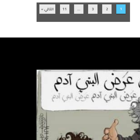
1
2
3
…
11
التالي »