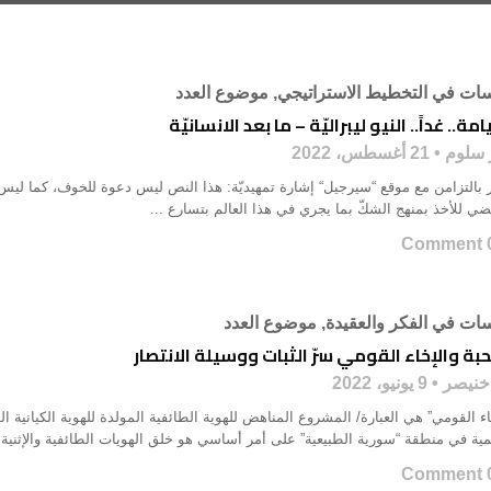
ات في التخطيط الاستراتيجي
,
موضوع العدد
امة.. غداً.. النيو ليبراليّة – ما بعد الانسانيّة
 سلوم
21 أغسطس، 2022
بالتزامن مع موقع “سيرجيل“ إشارة تمهيديّة: هذا النص ليس دعوة للخوف، كما ليس تبش
ضي للأخذ بمنهج الشكّ بما يجري في هذا العالم بتسارع ...
0 Co
ات في الفكر والعقيدة
,
موضوع العدد
بة والإخاء القومي سرّ الثبات ووسيلة الانتصار
خنيصر
9 يونيو، 2022
اء القومي” هي العبارة/ المشروع المناهض للهوية الطائفية المولدة للهوية الكيانية
مية في منطقة “سورية الطبيعية” على أمر أساسي هو خلق الهويات الطائفية والإثنية ع
0 Co