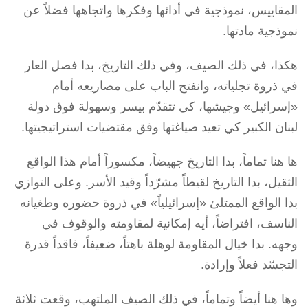
المقاييس، نموذجية في أدائها وفكرها واتجاهها فضلاً عن
نموذجية مادتها.
هكذا، في ذلك الصيف، وفي ذلك التاريخ، بدا فصل العار
في ذروة تجلياته، وانفتح الباب على مصاريعه أمام
«إسرائيل» وجيشها، كي تتقدّم بيسر وسهولة فوق دولة
لبنان الكبير كي تعيد صياغتها وفق مقتضيات استراتيجيتها.
ها هنا تماماً، بدا التاريخ جهيضاً، مكسوراً أمام هذا الواقع
الثقيل، بدا التاريخ لقيطاً مشرّداً وقيد الأسر. وعلى التوازي
بدا الواقع الممتلئ «إسرائيلياً» في ذروة حضوره وطغيانه
الناسف، افتراضاً، أيه إمكانية لمقاومته والوقوف في
وجهه. بدا خيال المقاومة لوهلة باهتاً، ضعيفاً، فاقداً قدرة
التجسّد فعلاً وإرادة.
وها هنا أيضاً وتماماً، في ذلك الصيف الملتهب، وقعت ثلاثة