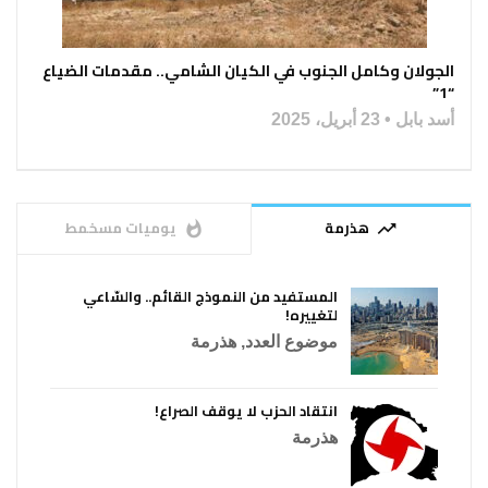
الجولان وكامل الجنوب في الكيان الشامي.. مقدمات الضياع
“1”
أسد بابل
23 أبريل، 2025
هذرمة
يوميات مسخمط
whatshot
trending_up
المستفيد من النموذج القائم.. والسّاعي
لتغييره!
موضوع العدد
,
هذرمة
انتقاد الحزب لا يوقف الصراع!
هذرمة