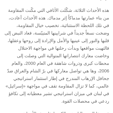
هذه الأحداث الثلاثة، شكّلت الأثافي التي مكّنت المقاومة
من بناء عمارتها مدماكاً إثر مدماك. هذه الأحداث أعادت،
في تلك اللحظة الاستثنائية، تخصيب خيال المقاومة،
وضخت نسغاً جديداً في شرايينها المتيبّسة، فعاد النبض إلى
قلبها والنور إلى عينيها والأمل والإرادة إلى روحها وعقلها،
فالتهبت مواقعها وبدأت رحلتها في مواجهة الاحتلال
وخاضت معارك انتصاراتها المتوالية التي وصلت إلى
محطات كبرى وذروات شاهقة في العام 2000، والعام
2006، وها هي تواصل معاركها في برّ الشام والعراق ضدّ
جحافل الإرهاب المندرج في إطار استثمار استراتيجي
عالمي، كما لا تزال المقاومة تقف في مواجهة «إسرائيل»
في لبنان في ميزان استراتيجي تشير معطياته إلى تكافؤ
ردعي في محصلات القوة.