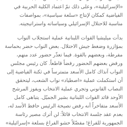
«الإسرائيلية»، وعلى ذلك تمّ اعتماد الكلية الحربية في
الفياضية كمكان لإنتاج «سلعة سياسية»، بمواصفات
مناسبة للاحتلال الإسرائيلي وسياساته واستراتيجيته.
بدأت ميليشيا القوات اللبنانية عملية استجلاب النواب
بمؤازرة وضغط جيش الاحتلال. بعض النواب حضر بحماسة
مفرطة، وبعضهم بالقوة. فيما تعذّر حضور عدد منهم،
ورفض بعضهم الحضور رفضاً قاطعاً. كان رئيس مجلس
النواب آنذاك كامل الأسعد متمترساً في ثكنة الفياضية إلى
أن استكملت عملية «اصطياد» نواب الشعب، ليتحقق
النصاب القانوني وتجري عملية الانتخاب ويفوز المرشح
الأوحد قائد القوات اللبنانية بشير الجميّل. يتباهى كامل
الأسعد متفاخراً أنه رفض نصيحة الرئيس حافظ الأسد له،
بعدم عقد جلسة الانتخاب قائلاً: لن أترك مصير رئاسة
الجمهورية للفراغ! مفضّلاً حشو الفراغ بسلعة «إسرائيلية»