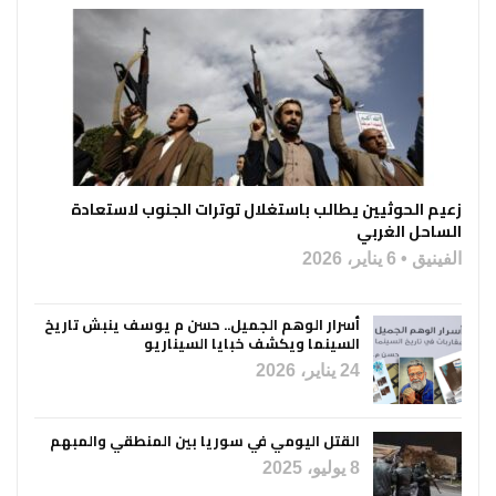
زعيم الحوثيين يطالب باستغلال توترات الجنوب لاستعادة
الساحل الغربي
الفينيق
6 يناير، 2026
أسرار الوهم الجميل.. حسن م يوسف ينبش تاريخ
السينما ويكشف خبايا السيناريو
24 يناير، 2026
القتل اليومي في سوريا بين المنطقي والمبهم
8 يوليو، 2025