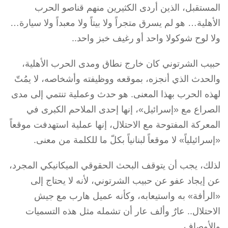
المستقبل، الذين أردى الكثيرين منهم قناصو الحرب
الأهلية… هو لم يسرق متجراً ولا بيتاً ولا معبداً ولا سيارة…
ولا لوح شوكولا واحد أو رغيف خبز واحد..
حبيب الشرتوني كان خارج نطاق ومدى الحرب الأهلية،
والحدث الذي أنجزه، بموقعه ووظيفته وأشخاصه، لا يمُتّ
لهذه الحرب بهذا المعنى. هو حدث وعملية تنتمي إلى مدى
الصراع مع «إسرائيل»، إنها إحدى الملاحم الكبرى في
المعركة المفتوحة مع الاحتلال، إنها عملية استهدفت موقعاً
«إسرائيلياً» لا موقعاً لبنانياً بكلّ ما للكلمة من معنى.
لذلك، يجب أن يتوقف البحث الحقوقي الميكانيكي المجرد،
عن إيجاد عفو عن حبيب الشرتوني، لأنه لا يحتاج إلى
«الرأفة» به واستيعابه، وكأنه عميل هارب مع جيش
الاحتلال.. عارٌ وألف عار أن تشمله مثل هذه التسميات
والأوصاف.