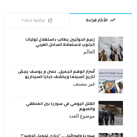
الأكثر قراءة
عرفتوا كيف؟
whatshot
trending_up
زعيم الحوثيين يطالب باستغلال توترات
الجنوب لاستعادة الساحل الغربي
العالم
أسرار الوهم الجميل.. حسن م يوسف ينبش
تاريخ السينما ويكشف خبايا السيناريو
غير مصنف
القتل اليومي في سوريا بين المنطقي
والمبهم
موضوع العدد
سوريا واسرائيل … “جاري تحويل الرصيد”!