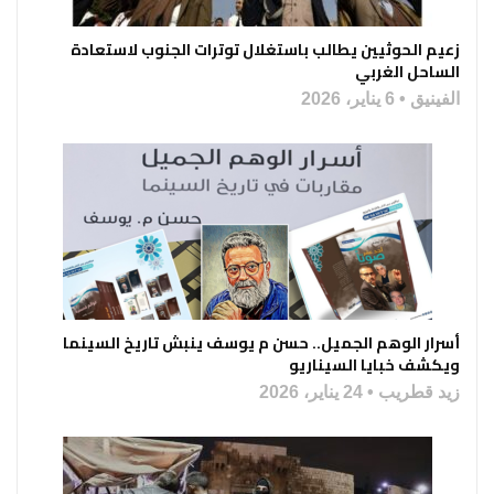
زعيم الحوثيين يطالب باستغلال توترات الجنوب لاستعادة
الساحل الغربي
الفينيق
6 يناير، 2026
أسرار الوهم الجميل.. حسن م يوسف ينبش تاريخ السينما
ويكشف خبايا السيناريو
زيد قطريب
24 يناير، 2026