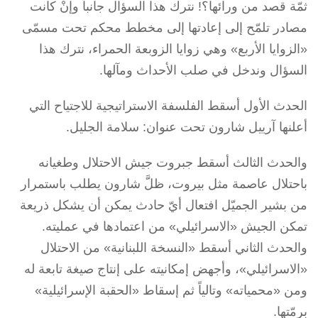
ثمّة قصد من ورائها؟! نترك هذا السؤال جانباً وإنْ كانت
مصادر تلمّح إلى إعادتها إلى مخطط محكم تحت مسمّى
«الزوايا الأربع» وهي زوايا الزوبعة الحمراء، نترك هذا
السؤال وندخل في صلب الأحداث ومآلها.
الحدث الأول أسقط الفلسفة الاستراتيجية للاجتياح التي
أعلنها آرييل شارون تحت عنوان: سلامة الجليل.
والحدث الثالث أسقط جبروت جيش الاحتلال وطغيانه
باحتلال عاصمة مثل بيروت، ظلَّ شارون يطلب باستمرار
من بشير الجميّل افتعال أيّ حادث يمكن أن يشكل ذريعة
تمكن الجيش «الاسرائيلي» من اعتمادها في عمليته.
والحدث الثاني أسقط «النسخة اللبنانية» من الاحتلال
«الاسرائيلي»، وأجهض إمكانيته على إنتاج صيغة تابعة له
ومن «محمياته» وتالياً ثم إسقاط «الحقبة الإسرائيلية»
برمّتها.