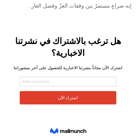
إنه صراع مستمرّ بين وقفات العزّ وفصل العار.