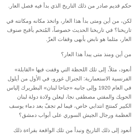
حكم قديم صادر من ذلك التاريخ الذي بدأ فيه فصل العار.
لكن، من أين ومتى بدأ هذا العار، واتخذ مكانه ومكانته في
تاريخنا؟ في تاريخنا الحديث خصوصاً، المُتخم بأقبح صنوف
العار، مثلما هو نابض بأبهى وقفات العزّ.
من أين ومنذ متى يبدأ هذا العار؟
أنعود، مثلاً، إلى تلك اللحظة التي وقفت فيها «القابلة»
الفرنسية الاستعمارية: الجنرال غورو، في الأول من أيلول
في العام 1920 وإلى جانبه «جناحا لبنان» البطريرك إلياس
الحويك والمفتي مصطفى نجا، ليعلن ولادة دولة لبنان
الكبير كمنتج انتدابي خاص، فيما لم تجفّ بعد دماء يوسف
العظمة ورجال الجيش السوري على أبواب دمشق؟
أنعود إلى ذلك التاريخ ونبدأ من تلك الواقعة بقراءة ذلك