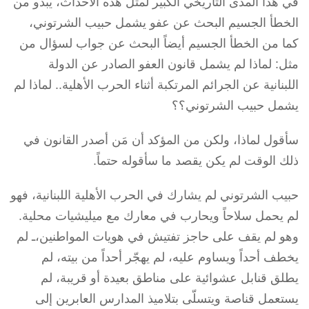
في هذا المدى التاريخي الكبير لمثل هذه الأحداث، يبدو من
الخطأ الجسيم البحث عن عفو يشمل حبيب الشرتوني،
كما من الخطأ الجسيم أيضاً البحث عن جواب لسؤال من
مثل: لماذا لم يشمل قانون العفو الصادر عن الدولة
اللبنانية عن الجرائم المرتكبة أثناء الحرب الأهلية.. لماذا لم
يشمل حبيب الشرتوني؟؟
سأقول لماذا، ولكن من المؤكد أن مَن أصدر القانون في
ذلك الوقت لم يكن يقصد ما سأقوله حتماً.
حبيب الشرتوني لم يشارك في الحرب الأهلية اللبنانية، فهو
لم يحمل سلاحاً ويحارب في معارك مع ميليشيات محلية.
وهو لم يقف على حاجز تفتيش في هويات المواطنين،ـ لم
يخطف أحداً ويساوم عليه، لم يهجّر أحداً من بيته، لم
يطلق قنابل عشوائية على مناطق بعيدة أو قريبة، لم
يستعمل قناصة ويتسلّى بتلاميذ المدارس العابرين إلى