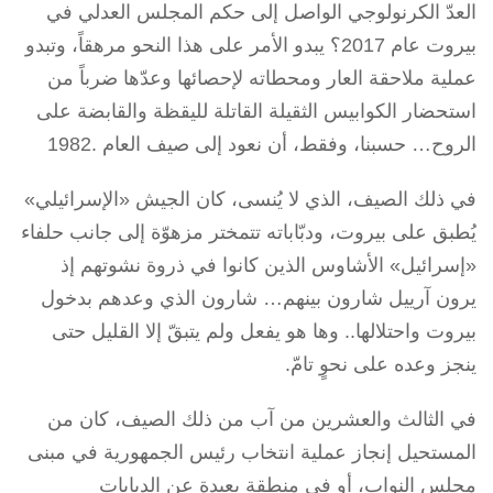
العدّ الكرنولوجي الواصل إلى حكم المجلس العدلي في
بيروت عام 2017؟ يبدو الأمر على هذا النحو مرهقاً، وتبدو
عملية ملاحقة العار ومحطاته لإحصائها وعدّها ضرباً من
استحضار الكوابيس الثقيلة القاتلة لليقظة والقابضة على
الروح… حسبنا، وفقط، أن نعود إلى صيف العام .1982
في ذلك الصيف، الذي لا يُنسى، كان الجيش «الإسرائيلي»
يُطبق على بيروت، ودبّاباته تتمختر مزهوّة إلى جانب حلفاء
«إسرائيل» الأشاوس الذين كانوا في ذروة نشوتهم إذ
يرون آرييل شارون بينهم… شارون الذي وعدهم بدخول
بيروت واحتلالها.. وها هو يفعل ولم يتبقّ إلا القليل حتى
ينجز وعده على نحوٍ تامّ.
في الثالث والعشرين من آب من ذلك الصيف، كان من
المستحيل إنجاز عملية انتخاب رئيس الجمهورية في مبنى
مجلس النواب، أو في منطقة بعيدة عن الدبابات